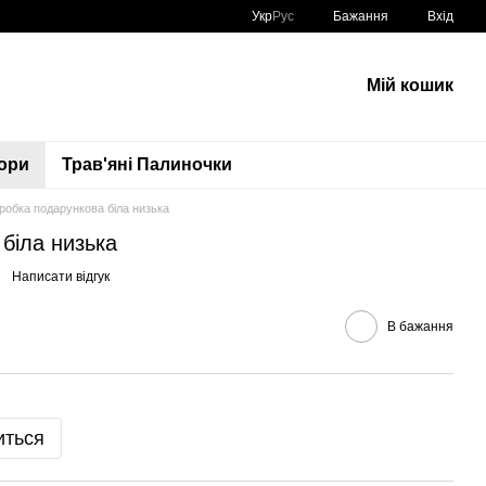
Укр
Рус
Бажання
Вхід
Мій кошик
ори
Трав'яні Палиночки
робка подарункова біла низька
біла низька
Написати відгук
В бажання
иться