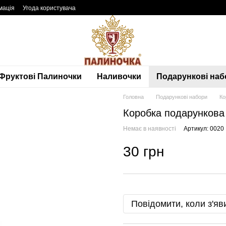
мація
Угода користувача
Фруктові Палиночки
Наливочки
Подарункові наб
Головна
Подарункові набори
Ко
Коробка подарункова 
Немає в наявності
Артикул: 0020
30 грн
Повідомити, коли з'яв