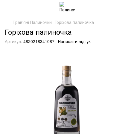
Трав'яні Палиночки
Горіхова палиночка
Горіхова палиночка
Артикул:
4820218341087
Написати відгук