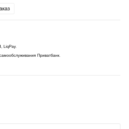
аказ
, LiqPay.
 самообслуживания Приватбанк.