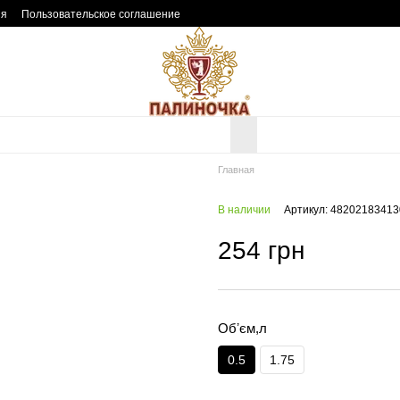
ия
Пользовательское соглашение
Главная
В наличии
Артикул: 48202183413
254 грн
Обʼєм,л
0.5
1.75